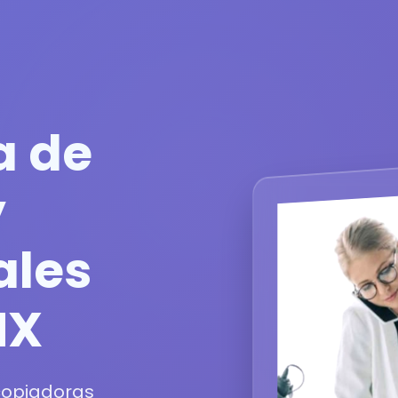
a de
y
ales
MX
 copiadoras