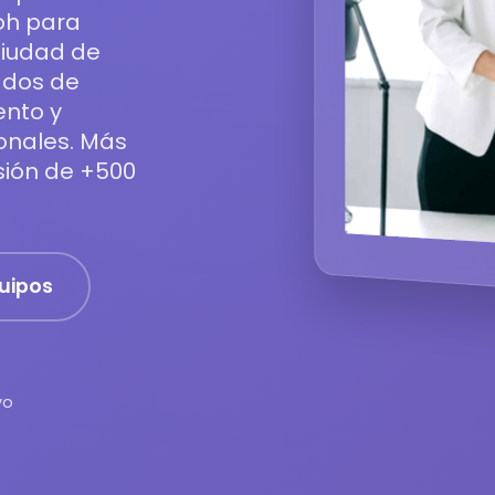
coh para
Ciudad de
ados de
ento y
ionales. Más
sión de +500
quipos
vo