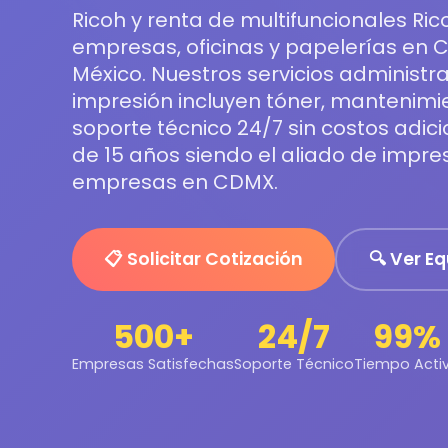
Ricoh y renta de multifuncionales Ri
empresas, oficinas y papelerías en 
México. Nuestros servicios administr
impresión incluyen tóner, mantenimi
soporte técnico 24/7 sin costos adic
de 15 años siendo el aliado de impre
empresas en CDMX.
📋 Solicitar Cotización
🔍 Ver E
500+
24/7
99%
Empresas Satisfechas
Soporte Técnico
Tiempo Acti